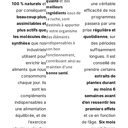
qualité
et des
100 % naturels
et
une véritable
meilleurs
par conséquent
efficacité de nos
ingrédients
issus de
beaucoup plus
programmes
la ruche, sont
assimilables et
passera par une
destinés à apporter
plus actifs que
prise
régulière et
à votre organisme
les molécules de
quotidienne
, sur
des éléments
indispensables à
synthèse
que nos
des périodes
son bon
industriels
suffisamment
fonctionnement,
utilisent pour
longues. Il est
contribuant ainsi au
enrichir les
conseillé de
maintien d’une
aliments que nous
prendre certains
bonne santé
.
consommons
extraits de
chaque jour. Ils
plantes durant
sont les
au moins 6
compléments
semaines avant
indispensables a
d’en ressentir les
une alimentation
premiers effets
équilibrée, et de
et ce en fonction
l’exercice
de l’âge.
Six mois