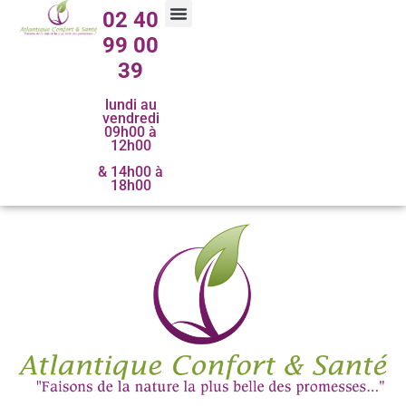
02 40
99 00
39
lundi au
vendredi
09h00 à
12h00
& 14h00 à
18h00